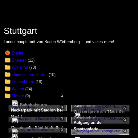
Stuttgart
Landeshauptstadt von Baden-Württemberg... und vieles mehr!
Städte
Brunnen
(12)
Wilhelma
(70)
chinesischer Garten
(10)
Fernsehturm
(16)
Wasen
(24)
Märkte
(9)
Bahnhofsturm
Geschichte'
Neckarpark mit Stadion bei
Wasserspiele am 'Haus der
Nacht
Geschichte'
Aufgang an der
gespiegelte Stadtbibliothek
Staatsgalerie
Wir benutzen Cookies